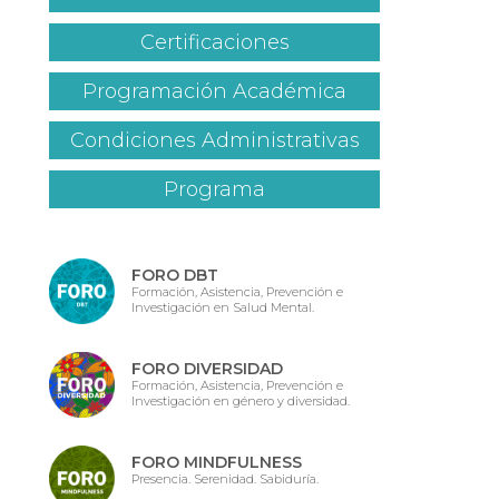
Certificaciones
Programación Académica
Condiciones Administrativas
Programa
FORO DBT
Formación, Asistencia, Prevención e
Investigación en Salud Mental.
FORO DIVERSIDAD
Formación, Asistencia, Prevención e
Investigación en género y diversidad.
FORO MINDFULNESS
Presencia. Serenidad. Sabiduría.