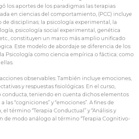
egó los aportes de los paradigmas las terapias
asada en ciencias del comportamiento, (PCC) incluye
de disciplinas; la psicología experimental, la
ogía, psicología social experimental, genética
etc., constituyen un marco más amplio unificado
ógica. Este modelo de abordaje se diferencia de los
la Psicología como ciencia empírica o fáctica; como
ellas.
 acciones observables: También incluye emociones,
tivas y respuestas fisiológicas. En el curso,
o conducta, teniendo en cuenta dichos elementos
o a las “cogniciones” y “emociones”. A fines de
el término “Terapia Conductual” y “Análisis y
rán de modo análogo al término “Terapia Cognitivo-