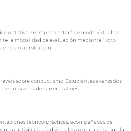
ice optativo; se implementará de modo virtual de
rmite la modalidad de evaluación mediante “libro
istencia o aprobación.
previos sobre conductismo. Estudiantes avanzados
 o estudiantes de carreras afines.
sentaciones teórico-prácticas, acompañadas de
aying o actividades individuales o grupales según la